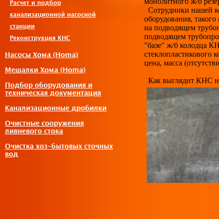
монолитного ж/б резе
Расчет и подбор
Сотрудники нашей ко
канализационной насосной
оборудования, такого
на подводящем трубо
станции
подводящем трубопров
Реконструкция КНС
"базе" ж/б колодца К
стеклопластикового к
Насосы Хома (Homa)
цена, масса (отсутств
Мешалки Хома (Homa)
Как выглядит КНС на 
Подбор оборудования и
техническая документация
Канализационные дробилки
Очистные сооружения
ливневого стока
Очистка хоз-бытовых сточных
вод