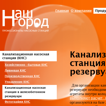
Главная
О компании
Проду
Канализ
Канализационная насосная
станция (КНС)
станция
Хозяйственно -бытовая КНС
резерву
Ливневая КНС
Производственная КНС
Управление КНС
Для организации кан
Канализационная насосная
резервуаре необходим
станция в железобетонном
агрегаты внутри коло
резервуаре
выполняют расчет ,
организуются на базе 
Фотографии КНС