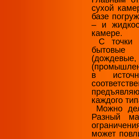
сухой каме
базе погру
– и жидко
камере.
С точки з
бытовые (
(дождевые,
(промышлен
в источн
соответст
предъявляю
каждого тип
Можно дел
Разный ма
ограничен
может повл