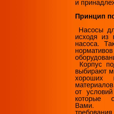
и принадле
Принцип п
Насосы дл
исходя из 
насоса. Та
норматив
оборудован
Корпус п
выбирают ма
хороших 
материалов
от условий
которые 
Вами. 
требования