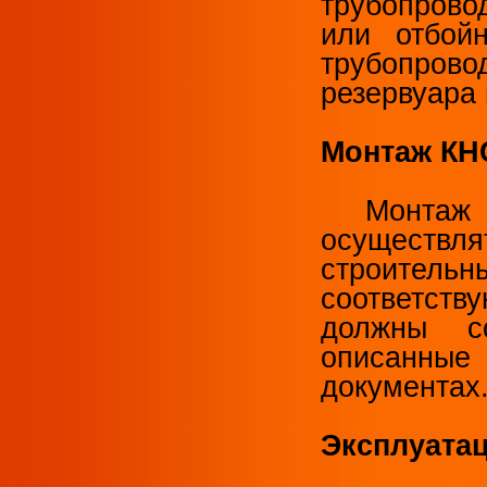
трубопрово
или отбой
трубопровод
резервуара
Монтаж КН
Монтаж к
осущест
строите
соответств
должны с
описанны
документах
Эксплуата