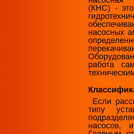
насосная
(КНС) - эт
гидротехн
обеспечи
насосных а
определен
перекачив
Оборудова
работа са
технически
Классифик
Если рассм
типу уста
подразделя
насосов, 
Главным от