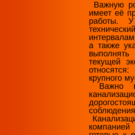
Важную ро
имеет её п
работы. 
технически
интервалам
а также ук
выполнят
текущей эк
относятся
крупного му
Важно по
канализ
дорогостоя
соблюдения
Канализаци
компанией