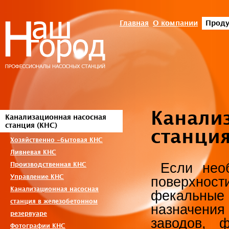
Главная
О компании
Проду
Канали
Канализационная насосная
станция (КНС)
станция
Хозяйственно -бытовая КНС
Ливневая КНС
Если необ
Производственная КНС
Управление КНС
поверхност
Канализационная насосная
фекальные
станция в железобетонном
назначе
резервуаре
заводов, 
Фотографии КНС