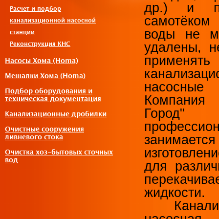
др.) и п
Расчет и подбор
самотёко
канализационной насосной
воды не м
станции
удалены, н
Реконструкция КНС
применять
Насосы Хома (Homa)
канализаци
Мешалки Хома (Homa)
насосные 
Подбор оборудования и
Компан
техническая документация
Город"
Канализационные дробилки
профессио
Очистные сооружения
занимается
ливневого стока
изготовле
Очистка хоз-бытовых сточных
вод
для различ
перекачива
жидкости.
Канализа