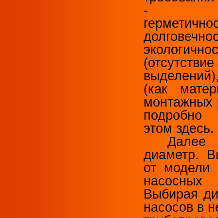
- про
герметичнос
долговечнос
экологичнос
(отсутств
выделений
(как мате
монтажных 
подробно
этом здесь.
Далее 
диаметр. В
от модели 
насосных
Выбирая ди
насосов в 