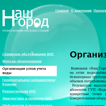
Главная
О компании
Проду
Организ
Сервисное обслуживание КНС
Монтаж оборудования
Компания «Наш Город
Организация узлов учета
на сетях водоснабж
воды
безнапорных трубопро
Горизонтальное направленное
объемов потребляемы
бурение
Результатом выполн
абонентов ГУП «Водо
Реконструкция КНС
конкретные точки 
измерительным обору
Диагностика и проверка КНС
Шеф монтаж и пусконаладка