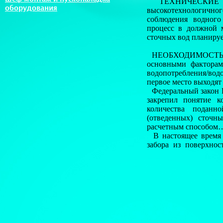
ТЕХНИЧЕСКИЕ УЗЛ
оборудования
высокотехнологично
соблюдения водного
процесс в должной м
сточных вод планируе
НЕОБХОДИМОСТЬ КО
основными факторами
водопотребления/во
первое место выходят
Федеральный закон Р
закрепил понятие к
количества поданн
(отведенных) сточн
расчетным способом
В настоящее время 
забора из поверхно
источники. Другими с
Обязанность ведения
прописана в Водном
08.07.2009г. №205«О
и водопользователя
объектов и объема сб
к средствам измерен
единства измерений» 