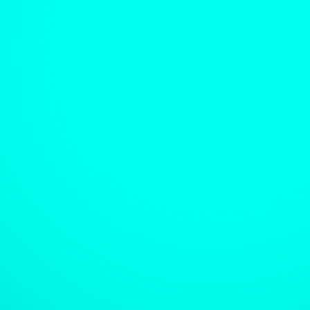
Более того, исправн
расчетов платежей з
всех объектах абоне
конечно у абонентов
Это правило обознач
«Об утверждении пр
канализации в Россий
Распоряжении Комит
Санкт-Петербурга от 
коммунальной канали
В ЧАСТИ ПРИБОР
РАБОТЫ:
1) Проведение беспл
целью выявления техн
2) Проведение пред
наиболее оптимально
ведущих российских 
3) Проведение предп
ГУП «Водоканал Са
водоснабжения/водо
водном управлении Ф
4) Разработка и со
надзорных органах. О